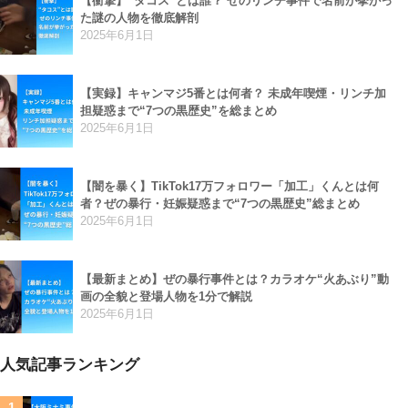
【衝撃】“タコス”とは誰？ ぜのリンチ事件で名前が挙がっ
た謎の人物を徹底解剖
2025年6月1日
【実録】キャンマジ5番とは何者？ 未成年喫煙・リンチ加
担疑惑まで“7つの黒歴史”を総まとめ
2025年6月1日
【闇を暴く】TikTok17万フォロワー「加工」くんとは何
者？ぜの暴行・妊娠疑惑まで“7つの黒歴史”総まとめ
2025年6月1日
【最新まとめ】ぜの暴行事件とは？カラオケ“火あぶり”動
画の全貌と登場人物を1分で解説
2025年6月1日
人気記事ランキング
1