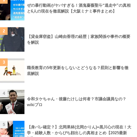
ぜの暴行動画がヤバすぎる！酒鬼薔薇聖斗“逃走中”の真相
と6人の現在を徹底解説【大阪ミナミ事件まとめ】
2
【貸金庫窃盗】山崎由香理の経歴｜家族関係や事件の概要
を解説
3
職長教育の5年更新をしないとどうなる？罰則と影響を徹
底解説
4
令和タケちゃん・後藤たけしは何者？市議会議員なの？
wikiプロ
5
【身バレ確定？】北岡果林(北岡かりん)=黒川心の現在！大
学・経験人数・からぴち顔出しの真相まとめ【2025最新