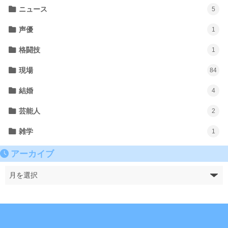
ニュース
5
声優
1
格闘技
1
現場
84
結婚
4
芸能人
2
雑学
1
アーカイブ