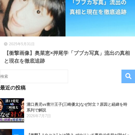
2025年5月31日
【衝撃画像】奥菜恵×押尾学「ブブカ写真」流出の真相
と現在を徹底追跡
最近の投稿
溝口勇児vs青汁王子(三崎優太)なぜ対立？原因と経緯を時
系列で解説
2026年7月7日