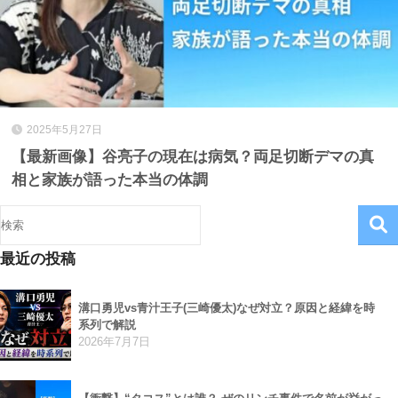
2025年5月27日
【最新画像】谷亮子の現在は病気？両足切断デマの真
相と家族が語った本当の体調
最近の投稿
溝口勇児vs青汁王子(三崎優太)なぜ対立？原因と経緯を時
系列で解説
2026年7月7日