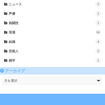
ニュース
5
声優
1
格闘技
1
現場
84
結婚
4
芸能人
2
雑学
1
アーカイブ