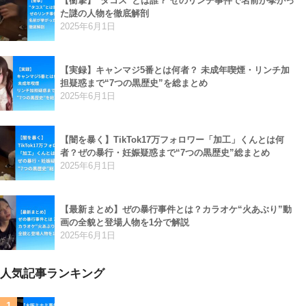
【衝撃】“タコス”とは誰？ ぜのリンチ事件で名前が挙がっ
た謎の人物を徹底解剖
2025年6月1日
【実録】キャンマジ5番とは何者？ 未成年喫煙・リンチ加
担疑惑まで“7つの黒歴史”を総まとめ
2025年6月1日
【闇を暴く】TikTok17万フォロワー「加工」くんとは何
者？ぜの暴行・妊娠疑惑まで“7つの黒歴史”総まとめ
2025年6月1日
【最新まとめ】ぜの暴行事件とは？カラオケ“火あぶり”動
画の全貌と登場人物を1分で解説
2025年6月1日
人気記事ランキング
1